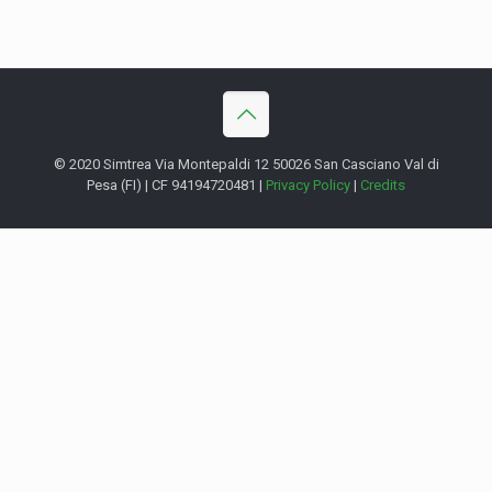
© 2020 Simtrea Via Montepaldi 12 50026 San Casciano Val di
Pesa (FI) | CF 94194720481 |
Privacy Policy
|
Credits