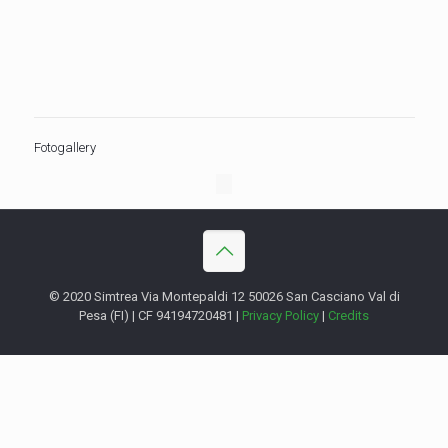
Fotogallery
© 2020 Simtrea Via Montepaldi 12 50026 San Casciano Val di
Pesa (FI) | CF 94194720481 |
Privacy Policy
|
Credits