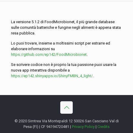
La versione 5.1.2 di FoodMicrobionet, il più grande database
sulle comunità batteriche e fungine negli alimenti è appena stata
resa pubblica.
Lo puoi trovare, insieme a moltissimi script per estrarre ed
elaborare informazioni su
https://github.com/ep142/FoodMicrobionet
.
Se scrivere codice non è proprio la tua passione puoi usare la
nuova app interattiva disponibile a
https://ep142.shinyapps.io/ShinyFMBN_4_light/
.
© 2020 Simtrea Via Montepaldi 12 50026 San Casciano Val di
Pesa (FI) | CF 94194720481 |
Privacy Policy
|
Credits