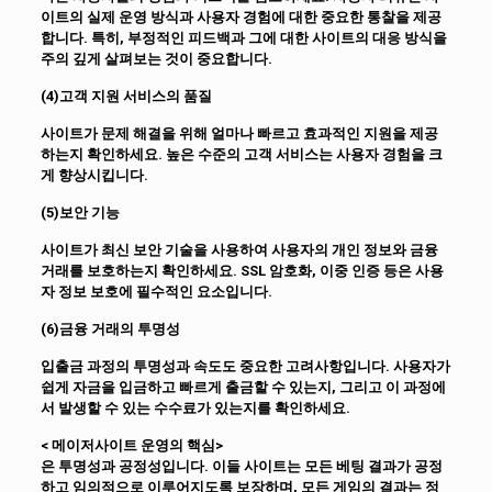
이트의 실제 운영 방식과 사용자 경험에 대한 중요한 통찰을 제공
합니다. 특히, 부정적인 피드백과 그에 대한 사이트의 대응 방식을
주의 깊게 살펴보는 것이 중요합니다.
(4)고객 지원 서비스의 품질
사이트가 문제 해결을 위해 얼마나 빠르고 효과적인 지원을 제공
하는지 확인하세요. 높은 수준의 고객 서비스는 사용자 경험을 크
게 향상시킵니다.
(5)보안 기능
사이트가 최신 보안 기술을 사용하여 사용자의 개인 정보와 금융
거래를 보호하는지 확인하세요. SSL 암호화, 이중 인증 등은 사용
자 정보 보호에 필수적인 요소입니다.
(6)금융 거래의 투명성
입출금 과정의 투명성과 속도도 중요한 고려사항입니다. 사용자가
쉽게 자금을 입금하고 빠르게 출금할 수 있는지, 그리고 이 과정에
서 발생할 수 있는 수수료가 있는지를 확인하세요.
< 메이저사이트 운영의 핵심>
은 투명성과 공정성입니다. 이들 사이트는 모든 베팅 결과가 공정
하고 임의적으로 이루어지도록 보장하며, 모든 게임의 결과는 정