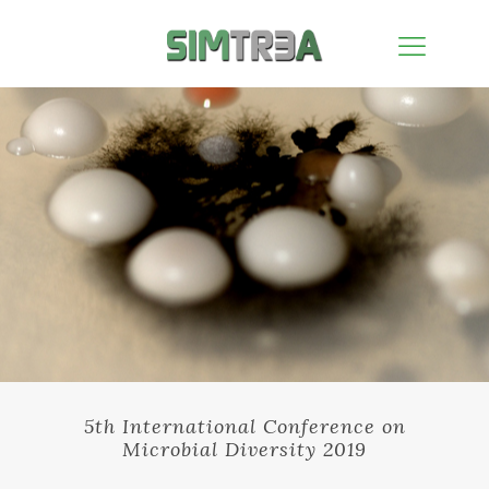
5th International Conference on
Microbial Diversity 2019