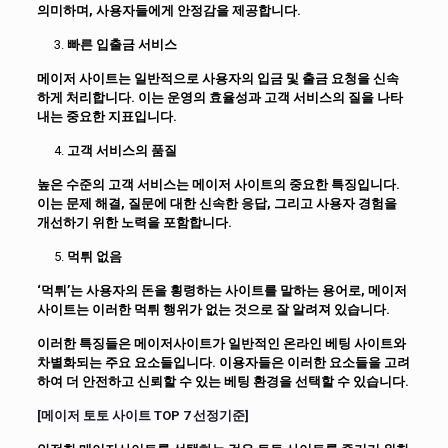
의미하며, 사용자들에게 안정감을 제공합니다.
빠른 입출금 서비스
메이저 사이트는 일반적으로 사용자의 입금 및 출금 요청을 신속
하게 처리합니다. 이는 운영의 효율성과 고객 서비스의 질을 나타
내는 중요한 지표입니다.
고객 서비스의 품질
높은 수준의 고객 서비스는 메이저 사이트의 중요한 특징입니다.
이는 문제 해결, 질문에 대한 신속한 응답, 그리고 사용자 경험을
개선하기 위한 노력을 포함합니다.
먹튀 없음
‘먹튀’는 사용자의 돈을 횡령하는 사이트를 말하는 용어로, 메이저
사이트는 이러한 먹튀 행위가 없는 것으로 잘 알려져 있습니다.
이러한 특징들은 메이저사이트가 일반적인 온라인 베팅 사이트와
차별화되는 주요 요소들입니다. 이용자들은 이러한 요소들을 고려
하여 더 안전하고 신뢰할 수 있는 베팅 환경을 선택할 수 있습니다.
[메이저 토토 사이트 TOP 7 선정기준]