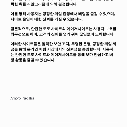
확한 확률과 알고리즘에 의해 결정됩니다.
이를 통해 사용자는 공정한 게임 환경에서 베팅을 즐길 수 있으며,
사이트 운영에 대한 신뢰를 가질 수 있습니다.
결론적으로, 안전한 토토 사이트와 메이저사이트는 사용자 보호를
최우선으로 하며, 고객의 신뢰를 얻기 위해 끊임없이 노력합니다.
이러한 사이트들은 엄격한 보안 조치, 투명한 운영, 공정한 게임 제
공을 통해 온라인 베팅 시장에서의 신뢰성을 증명합니다. 사용자
는 안전한 토토 사이트와 메이저사이트를 통해 보다 안심하고 베
팅 활동을 즐길 수 있습니다.
Amoro Padilha