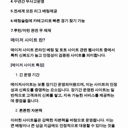
4.수년간 무사고운영
5.전세계 모든 리그 배팅제공
6.배팅슬립에 카테고리로 빠른 경기 찾기 가능
7.루틴/마틴 완전 무 제재
메이저 사이트 란?
메이저 사이트 온라인 베팅 및 토토 사이트 관련 웹사이트 중에서
특히 신뢰도가 높고 안정성이 검증된 사이트를 의미합니다.
[메이저 사이트 특징]
긴 운영 기간
메이저사이트는 보통 장기간 운영되어왔으며, 이는 사이트의 안정
성과 신뢰도를 증명하는 요소입니다. 장기간 운영된 사이트는 일
반적으로 고객과의 신뢰를 쌓고, 지속 가능한 서비스를 제공하는
데 중점을 둡니다.
튼튼한 자본력
이러한 사이트들은 강력한 자본력을 바탕으로 운영됩니다. 이는
큰 배팅이나 큰 상금 지급에도 안정적으로 대응할 수 있다는 것을