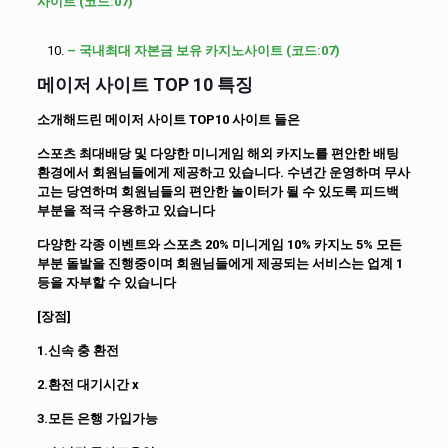
사이트 (코드:07)
– 국내최대 자본금 보유 카지노사이트 (코드:07)
메이저 사이트 TOP 10 특징
소개해드린 메이저 사이트 TOP10 사이트 들은
스포츠 최대배당 및 다양한 미니게임 해외 카지노를 편안한 배팅
환경에서 회원님들에게 제공하고 있습니다. 수년간 운영하며 무사
고는 당연하며 회원님들의 편안한 놀이터가 될 수 있도록 피드백
부분을 적극 수용하고 있습니다
다양한 각종 이벤트와 스포츠 20% 미니게임 10% 카지노 5% 모든
부분 돌발을 진행중이며 회원님들에게 제공되는 서비스는 업계 1
등을 자부할 수 있습니다
[장점]
1.신속 충 환전
2.환전 대기시간 x
3.모든 은행 가입가능