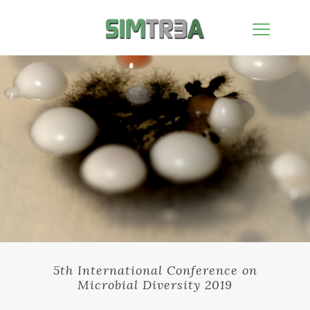
5th International Conference on
Microbial Diversity 2019