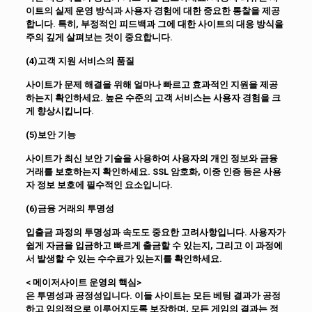
이트의 실제 운영 방식과 사용자 경험에 대한 중요한 통찰을 제공
합니다. 특히, 부정적인 피드백과 그에 대한 사이트의 대응 방식을
주의 깊게 살펴보는 것이 중요합니다.
(4)고객 지원 서비스의 품질
사이트가 문제 해결을 위해 얼마나 빠르고 효과적인 지원을 제공
하는지 확인하세요. 높은 수준의 고객 서비스는 사용자 경험을 크
게 향상시킵니다.
(5)보안 기능
사이트가 최신 보안 기술을 사용하여 사용자의 개인 정보와 금융
거래를 보호하는지 확인하세요. SSL 암호화, 이중 인증 등은 사용
자 정보 보호에 필수적인 요소입니다.
(6)금융 거래의 투명성
입출금 과정의 투명성과 속도도 중요한 고려사항입니다. 사용자가
쉽게 자금을 입금하고 빠르게 출금할 수 있는지, 그리고 이 과정에
서 발생할 수 있는 수수료가 있는지를 확인하세요.
< 메이저사이트 운영의 핵심>
은 투명성과 공정성입니다. 이들 사이트는 모든 베팅 결과가 공정
하고 임의적으로 이루어지도록 보장하며, 모든 게임의 결과는 정