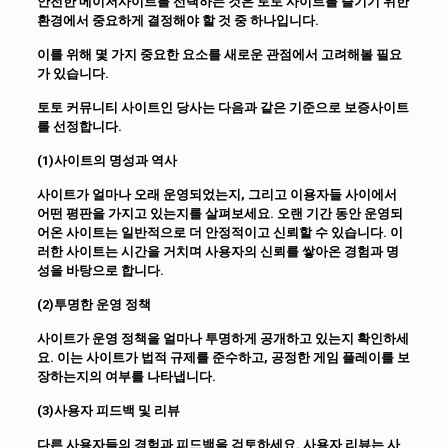
안전한 메이저사이트를 선택하는 것은 토토 사이트를 즐기기 위한
환경에서 중요하게 결정해야 할 것 중 하나입니다.
이를 위해 몇 가지 중요한 요소를 새로운 관점에서 고려해볼 필요
가 있습니다.
토토 커뮤니티 사이트인 당사는 다음과 같은 기준으로 보증사이트
를 선정합니다.
(1)사이트의 명성과 역사
사이트가 얼마나 오래 운영되었는지, 그리고 이용자들 사이에서
어떤 평판을 가지고 있는지를 살펴보세요. 오랜 기간 동안 운영되
어온 사이트는 일반적으로 더 안정적이고 신뢰할 수 있습니다. 이
러한 사이트는 시간을 거치며 사용자의 신뢰를 쌓아온 경험과 명
성을 바탕으로 합니다.
(2)투명한 운영 정책
사이트가 운영 정책을 얼마나 투명하게 공개하고 있는지 확인하세
요. 이는 사이트가 법적 규제를 준수하고, 공정한 게임 플레이를 보
장하는지의 여부를 나타냅니다.
(3)사용자 피드백 및 리뷰
다른 사용자들의 경험과 피드백을 검토하세요. 사용자 리뷰는 사